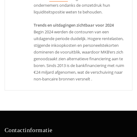
ondernemers ondanks de omzetdruk hun
liquiditeitspositie weten te behouden.
Trends en uitdagingen zichtbaar voor 2024
Begin 2024 werden de contouren van een
uitdagende periode duidelijk. Hogere rentelasten,
stijgende inkoopkosten en personeelstekorten
domineren de vooruitblik, waardoor MKB’ers zich
genoodzaakt zien alternatieve financiering aan te
boren. Sinds 2013 is de bankfinanciering met ruim
€24 miljard afgenomen, wat de verschuiving naar
non-bancaire bronnen versnelt .
Contactinformatie