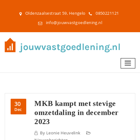
Oldenzaalsestraat 59, Hengelo
0850221121
info@jouwvastgoedlening.nl
MKB kampt met stevige
30
Dec
omzetdaling in december
2023
By
Leonie Heuvelink
Nieuwsberichten